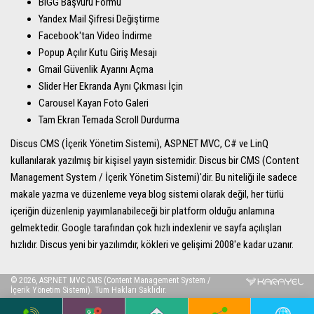
BIGG Başvuru Formu
Yandex Mail Şifresi Değiştirme
Facebook'tan Video İndirme
Popup Açılır Kutu Giriş Mesajı
Gmail Güvenlik Ayarını Açma
Slider Her Ekranda Aynı Çıkması İçin
Carousel Kayan Foto Galeri
Tam Ekran Temada Scroll Durdurma
Discus CMS (İçerik Yönetim Sistemi), ASP.NET MVC, C# ve LinQ
kullanılarak yazılmış bir kişisel yayın sistemidir. Discus bir CMS (Content
Management System / İçerik Yönetim Sistemi)'dir. Bu niteliği ile sadece
makale yazma ve düzenleme veya blog sistemi olarak değil, her türlü
içeriğin düzenlenip yayımlanabileceği bir platform olduğu anlamına
gelmektedir. Google tarafından çok hızlı indexlenir ve sayfa açılışları
hızlıdır. Discus yeni bir yazılımdır, kökleri ve gelişimi 2008'e kadar uzanır.
© 2026, ASP.NET MVC CMS (Content Management System /
İçerik Yönetim Sistemi). Tüm Hakları Saklıdır.