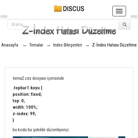
Toggle
navigation
Z-İndex Hatası Düzeltme
Anasayfa
→
Temalar
→
Index Bileşenleri
→
Z-İndex Hatası Düzeltme
tema2.css dosyası içerisinde
.topbar1.koyu {
position: fixed;
top: 0;
width: 100%;
z-index: 99;
}
bu kodu bu şekilde düzenliyoruz.