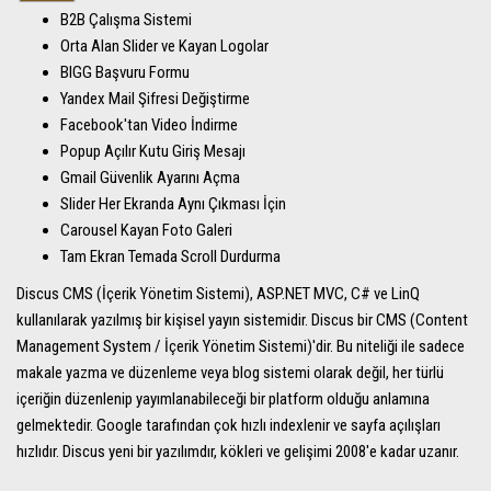
B2B Çalışma Sistemi
Orta Alan Slider ve Kayan Logolar
BIGG Başvuru Formu
Yandex Mail Şifresi Değiştirme
Facebook'tan Video İndirme
Popup Açılır Kutu Giriş Mesajı
Gmail Güvenlik Ayarını Açma
Slider Her Ekranda Aynı Çıkması İçin
Carousel Kayan Foto Galeri
Tam Ekran Temada Scroll Durdurma
Discus CMS (İçerik Yönetim Sistemi), ASP.NET MVC, C# ve LinQ
kullanılarak yazılmış bir kişisel yayın sistemidir. Discus bir CMS (Content
Management System / İçerik Yönetim Sistemi)'dir. Bu niteliği ile sadece
makale yazma ve düzenleme veya blog sistemi olarak değil, her türlü
içeriğin düzenlenip yayımlanabileceği bir platform olduğu anlamına
gelmektedir. Google tarafından çok hızlı indexlenir ve sayfa açılışları
hızlıdır. Discus yeni bir yazılımdır, kökleri ve gelişimi 2008'e kadar uzanır.