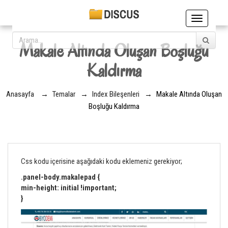
Toggle
navigation
Makale Altında Oluşan Boşluğu
Kaldırma
Anasayfa
→
Temalar
→
Index Bileşenleri
→
Makale Altında Oluşan
Boşluğu Kaldırma
Css kodu içerisine aşağıdaki kodu eklemeniz gerekiyor;
.panel-body.makalepad {
min-height: initial !important;
}