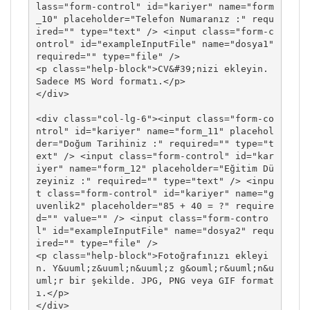
lass="form-control" id="kariyer" name="form
_10" placeholder="Telefon Numaranız :" requ
ired="" type="text" /> <input class="form-c
ontrol" id="exampleInputFile" name="dosya1" 
required="" type="file" />

<p class="help-block">CV&#39;nizi ekleyin. 
Sadece MS Word formatı.</p>

</div>

<div class="col-lg-6"><input class="form-co
ntrol" id="kariyer" name="form_11" placehol
der="Doğum Tarihiniz :" required="" type="t
ext" /> <input class="form-control" id="kar
iyer" name="form_12" placeholder="Eğitim Dü
zeyiniz :" required="" type="text" /> <inpu
t class="form-control" id="kariyer" name="g
uvenlik2" placeholder="85 + 40 = ?" require
d="" value="" /> <input class="form-contro
l" id="exampleInputFile" name="dosya2" requ
ired="" type="file" />

<p class="help-block">Fotoğrafınızı ekleyi
n. Y&uuml;z&uuml;n&uuml;z g&ouml;r&uuml;n&u
uml;r bir şekilde. JPG, PNG veya GIF format
ı.</p>

</div>
