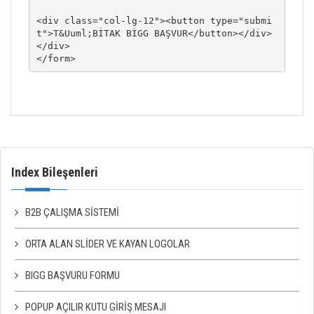
<div class="col-lg-12"><button type="submi
t">T&Uuml;BİTAK BİGG BAŞVUR</button></div>

</div>

Index Bileşenleri
B2B ÇALIŞMA SISTEMI
ORTA ALAN SLIDER VE KAYAN LOGOLAR
BIGG BAŞVURU FORMU
POPUP AÇILIR KUTU GIRIŞ MESAJI