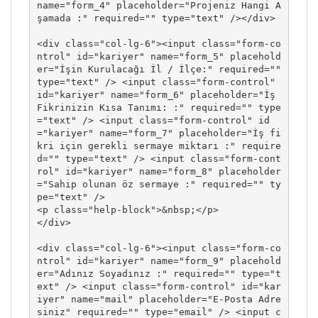
name="form_4" placeholder="Projeniz Hangi A
şamada :" required="" type="text" /></div>

<div class="col-lg-6"><input class="form-co
ntrol" id="kariyer" name="form_5" placehold
er="İşin Kurulacağı İl / İlçe:" required="" 
type="text" /> <input class="form-control" 
id="kariyer" name="form_6" placeholder="İş 
Fikrinizin Kısa Tanımı: :" required="" type
="text" /> <input class="form-control" id
="kariyer" name="form_7" placeholder="İş fi
kri için gerekli sermaye miktarı :" require
d="" type="text" /> <input class="form-cont
rol" id="kariyer" name="form_8" placeholder
="Sahip olunan öz sermaye :" required="" ty
pe="text" />

<p class="help-block">&nbsp;</p>

</div>

<div class="col-lg-6"><input class="form-co
ntrol" id="kariyer" name="form_9" placehold
er="Adınız Soyadınız :" required="" type="t
ext" /> <input class="form-control" id="kar
iyer" name="mail" placeholder="E-Posta Adre
siniz" required="" type="email" /> <input c