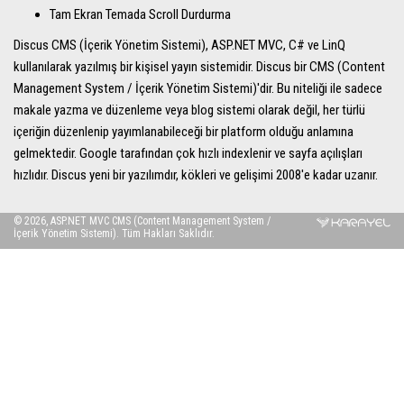
Tam Ekran Temada Scroll Durdurma
Discus CMS (İçerik Yönetim Sistemi), ASP.NET MVC, C# ve LinQ
kullanılarak yazılmış bir kişisel yayın sistemidir. Discus bir CMS (Content
Management System / İçerik Yönetim Sistemi)'dir. Bu niteliği ile sadece
makale yazma ve düzenleme veya blog sistemi olarak değil, her türlü
içeriğin düzenlenip yayımlanabileceği bir platform olduğu anlamına
gelmektedir. Google tarafından çok hızlı indexlenir ve sayfa açılışları
hızlıdır. Discus yeni bir yazılımdır, kökleri ve gelişimi 2008'e kadar uzanır.
© 2026, ASP.NET MVC CMS (Content Management System /
İçerik Yönetim Sistemi). Tüm Hakları Saklıdır.