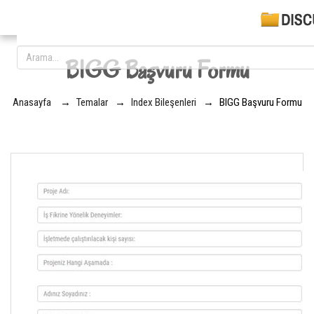
BIGG Başvuru Formu
Anasayfa
→
Temalar
→
Index Bileşenleri
→
BIGG Başvuru Formu