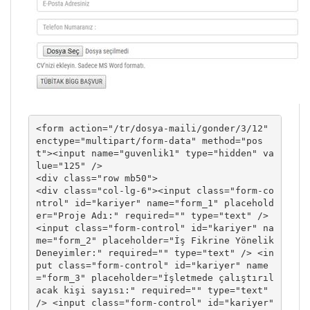
<form action="/tr/dosya-maili/gonder/3/12" 
enctype="multipart/form-data" method="pos
t"><input name="guvenlik1" type="hidden" va
lue="125" />

<div class="row mb50">

<div class="col-lg-6"><input class="form-co
ntrol" id="kariyer" name="form_1" placehold
er="Proje Adı:" required="" type="text" /> 
<input class="form-control" id="kariyer" na
me="form_2" placeholder="İş Fikrine Yönelik 
Deneyimler:" required="" type="text" /> <in
put class="form-control" id="kariyer" name
="form_3" placeholder="İşletmede çalıştırıl
acak kişi sayısı:" required="" type="text" 
/> <input class="form-control" id="kariyer" 