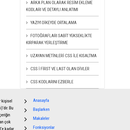
ARKA PLAN OLARAK RESIM EKLEME
KODLARI VE DETAYLI ANLATIMI
YAZIYI DIKEYDE ORTALAMA
FOTOĞRAFLARI SABIT YÜKSEKLIKTE
KIRPARAK YERLEŞTIRME
UZAYAN METINLERI CSS ILE KISALTMA
CSS I FIRST VE LAST OLAN DIVLER
CSS KODLARINI EZBERLE
Anasayfa
 kişisel
'dir. Bu
Başlarken
çeriğin
Makaleler
dan çok
Fonksiyonlar
08'e kadar