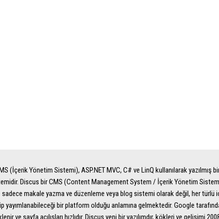
S (İçerik Yönetim Sistemi), ASP.NET MVC, C# ve LinQ kullanılarak yazılmış bir
temidir. Discus bir CMS (Content Management System / İçerik Yönetim Sistemi)
ile sadece makale yazma ve düzenleme veya blog sistemi olarak değil, her türlü i
p yayımlanabileceği bir platform olduğu anlamına gelmektedir. Google tarafın
xlenir ve sayfa açılışları hızlıdır. Discus yeni bir yazılımdır, kökleri ve gelişimi 20