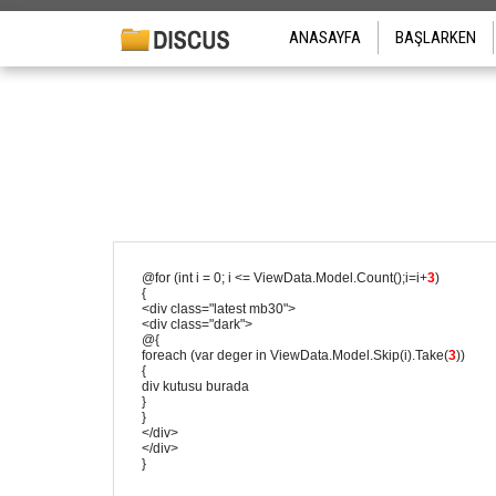
ANASAYFA
BAŞLARKEN
@for (int i = 0; i <= ViewData.Model.Count();i=i+
3
)
{
<div class="latest mb30">
<div class="dark">
@{
foreach (var deger in ViewData.Model.Skip(i).Take(
3
))
{
div kutusu burada
}
}
</div>
</div>
}