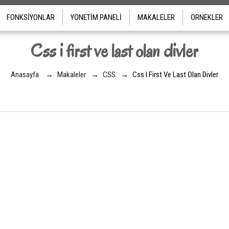
FONKSIYONLAR
YÖNETIM PANELI
MAKALELER
ÖRNEKLER
Css i first ve last olan divler
Anasayfa
→
Makaleler
→
CSS
→
Css I First Ve Last Olan Divler