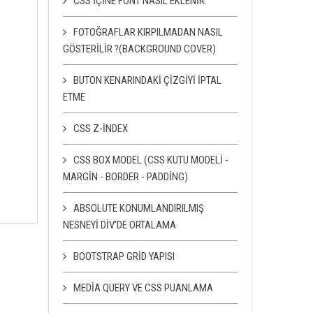
CSS IÇINE FONT NASIL EKLENIR.
FOTOĞRAFLAR KIRPILMADAN NASIL
GÖSTERILIR ?(BACKGROUND COVER)
BUTON KENARINDAKI ÇIZGIYI IPTAL
ETME
CSS Z-INDEX
CSS BOX MODEL (CSS KUTU MODELI -
MARGIN - BORDER - PADDING)
ABSOLUTE KONUMLANDIRILMIŞ
NESNEYI DIV'DE ORTALAMA
BOOTSTRAP GRID YAPISI
MEDIA QUERY VE CSS PUANLAMA