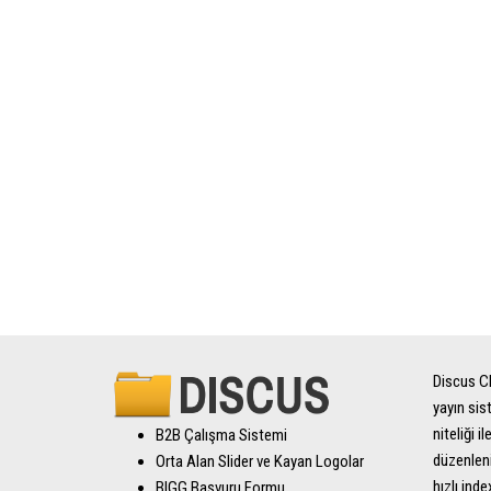
Discus CM
yayın sis
niteliği 
B2B Çalışma Sistemi
düzenleni
Orta Alan Slider ve Kayan Logolar
hızlı inde
BIGG Başvuru Formu