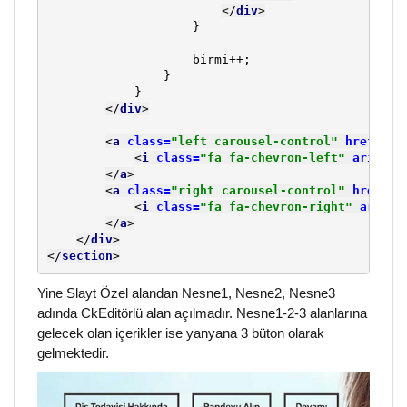
</
div
>
                    }

                    birmi++;

                }

            }

</
div
>
<
a 
class=
"left carousel-control" 
href=
"#m
<
i 
class=
"fa fa-chevron-left" 
aria-hi
</
a
>
<
a 
class=
"right carousel-control" 
href=
"#
<
i 
class=
"fa fa-chevron-right" 
aria-h
</
a
>
</
div
>
</
section
>
Yine Slayt Özel alandan
Nesne1, Nesne2, Nesne3
adında CkEditörlü alan açılmadır.
Nesne1
-2-3 alanlarına
gelecek olan içerikler ise yanyana 3 büton olarak
gelmektedir.