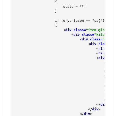
                    {

                        state = "";

                    }

                    if (oryantason == "sağ")

                    {

<
div 
class=
"item @(state)
<
div 
class=
"kilo tip-
<
div 
class=
"nesne
<
div 
class=
"c
<
h1 
class
<
h2 
class
<
div 
clas
<
div 
                                                @P
</
div
<
div 
                                                @P
</
div
<
div 
                                                @P
</
div
</
div
>
</
div
>
</
div
>