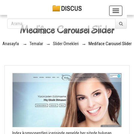
Toggle
navigation
Mediface Carousel Slider
Anasayfa
→
Temalar
→
Slider Örnekleri
→
Mediface Carousel Slider
Index komponentleri içerisinde genelde her sitede bulunan