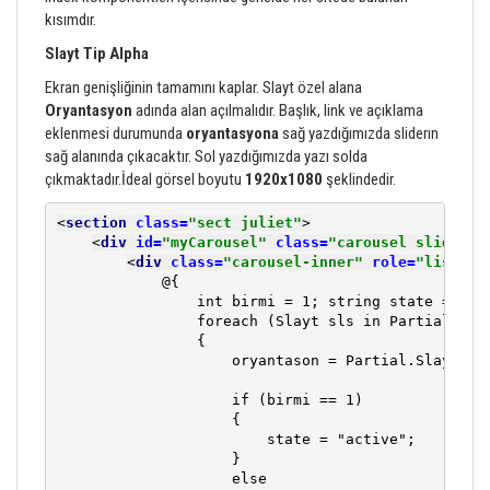
kısımdır.
Slayt Tip Alpha
Ekran genişliğinin tamamını kaplar. Slayt özel alana
Oryantasyon
adında alan açılmalıdır. Başlık, link ve açıklama
eklenmesi durumunda
oryantasyona
sağ yazdığımızda sliderın
sağ alanında çıkacaktır. Sol yazdığımızda yazı solda
çıkmaktadır.İdeal görsel boyutu
1920x1080
şeklindedir.
<
section 
class=
"sect juliet"
>
<
div 
id=
"myCarousel" 
class=
"carousel slide ca
<
div 
class=
"carousel-inner" 
role=
"listbox
            @{

                int birmi = 1; string state = ""; 
                foreach (Slayt sls in Partial.Slay
                {

                    oryantason = Partial.SlaytOzel
                    if (birmi == 1)

                    {

                        state = "active";

                    }

                    else
