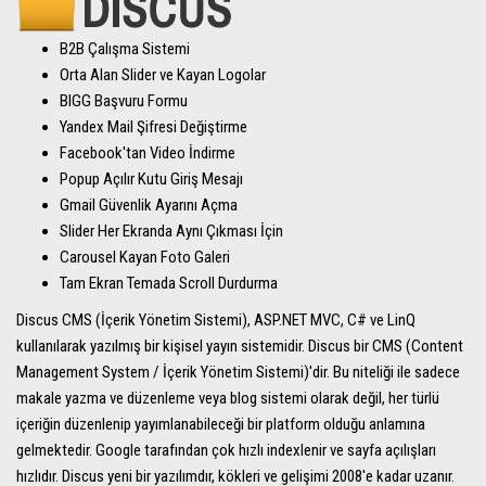
B2B Çalışma Sistemi
Orta Alan Slider ve Kayan Logolar
BIGG Başvuru Formu
Yandex Mail Şifresi Değiştirme
Facebook'tan Video İndirme
Popup Açılır Kutu Giriş Mesajı
Gmail Güvenlik Ayarını Açma
Slider Her Ekranda Aynı Çıkması İçin
Carousel Kayan Foto Galeri
Tam Ekran Temada Scroll Durdurma
Discus CMS (İçerik Yönetim Sistemi), ASP.NET MVC, C# ve LinQ
kullanılarak yazılmış bir kişisel yayın sistemidir. Discus bir CMS (Content
Management System / İçerik Yönetim Sistemi)'dir. Bu niteliği ile sadece
makale yazma ve düzenleme veya blog sistemi olarak değil, her türlü
içeriğin düzenlenip yayımlanabileceği bir platform olduğu anlamına
gelmektedir. Google tarafından çok hızlı indexlenir ve sayfa açılışları
hızlıdır. Discus yeni bir yazılımdır, kökleri ve gelişimi 2008'e kadar uzanır.