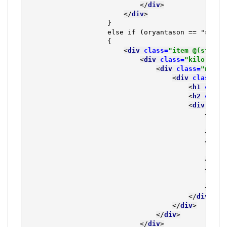
</
div
>
</
div
>
                    }

                    else if (oryantason == "sol")

                    {

<
div 
class=
"item @(state)
<
div 
class=
"kilo tip-
<
div 
class=
"nesne
<
div 
class=
"c
<
h1 
class
<
h2 
class
<
div 
clas
<
div 
                                                @P
</
div
<
div 
                                                @P
</
div
<
div 
                                                @P
</
div
</
div
>
</
div
>
</
div
>
</
div
>