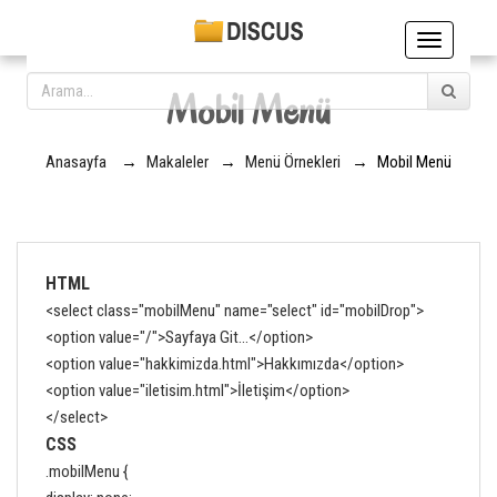
Toggle
navigation
Mobil Menü
Anasayfa
→
Makaleler
→
Menü Örnekleri
→
Mobil Menü
HTML
<select class="mobilMenu" name="select" id="mobilDrop">
<option value="/">Sayfaya Git...</option>
<option value="hakkimizda.html">Hakkımızda</option>
<option value="iletisim.html">İletişim</option>
</select>
CSS
.mobilMenu {