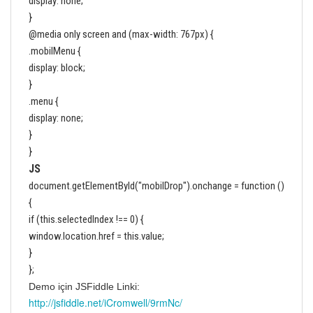
display: none;
}
@media only screen and (max-width: 767px) {
.mobilMenu {
display: block;
}
.menu {
display: none;
}
}
JS
document.getElementById("mobilDrop").onchange = function ()
{
if (this.selectedIndex !== 0) {
window.location.href = this.value;
}
};
Demo için JSFiddle Linki:
http://jsfiddle.net/iCromwell/9rmNc/