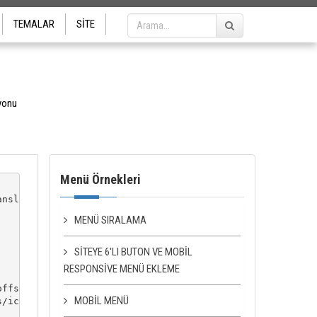
TEMALAR
SITE
yonu
Menü Örnekleri
nslate("kurumsal", dilk)</a>

MENÜ SIRALAMA
SITEYE 6'LI BUTON VE MOBIL
RESPONSIVE MENÜ EKLEME
ffset-1 col-md-offset-1 col-sm-offset-1 text-center blok
MOBIL MENÜ
/icon@(s+1).png" class="img-responsive mb20" />
