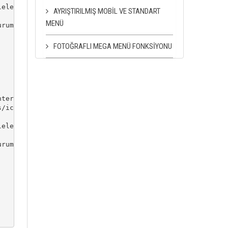
elerSiraNo(1, 2 * s, 2, "sira", false, dilk))

AYRIŞTIRILMIŞ MOBIL VE STANDART
MENÜ
rum.MakaleID)">@kurum.MakaleBaslik.HtmlEncode()</a></li>
FOTOĞRAFLI MEGA MENÜ FONKSIYONU
ter blok">

/icon@(s+1).png" class="img-responsive mb20" />

elerSiraNo(1, 2 * s, 2, "sira", false, dilk))

rum.MakaleID)">@kurum.MakaleBaslik.HtmlEncode()</a></li>