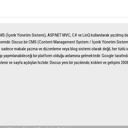
S (İçerik Yönetim Sistemi), ASP.NET MVC, C# ve LinQ kullanılarak yazılmış bir
temidir. Discus bir CMS (Content Management System / İçerik Yönetim Sistemi)
ile sadece makale yazma ve düzenleme veya blog sistemi olarak değil, her türlü i
p yayımlanabileceği bir platform olduğu anlamına gelmektedir. Google tarafın
xlenir ve sayfa açılışları hızlıdır. Discus yeni bir yazılımdır, kökleri ve gelişimi 20