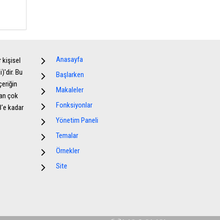
Anasayfa
 kişisel
'dir. Bu
Başlarken
çeriğin
Makaleler
dan çok
Fonksiyonlar
08'e kadar
Yönetim Paneli
Temalar
Örnekler
Site