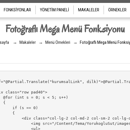
FONKSIYONLAR
YÖNETIM PANELI
MAKALELER
ÖRNEKLER
Fotoğraflı Mega Menü Fonksiyonu
sayfa
→
Makaleler
→
Menü Örnekleri
→
Fotoğraflı Mega Menü Fonksi
="@Partial.Translate("kurumsalLink", dilk)">@Partial.Tra
v class="row pad40">

 @for (int s = 0; s < 5; s++)

 {

     if (s == 0)

     {

          <div class="col-lg-2 col-md-2 col-sm-2 col-lg-o
              <img src="/Content/Tema/YorukogluSut/images
             <ul>
