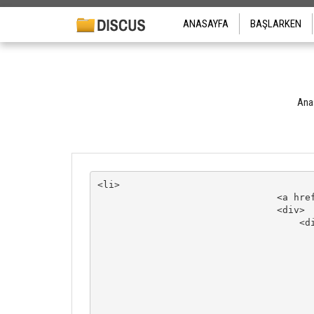
ANASAYFA
BAŞLARKEN
Ana
<li>

                                <a href
                                <div>

                                    <di
                                       
                                       
                                       
                                       
                                      
                                      
                                       