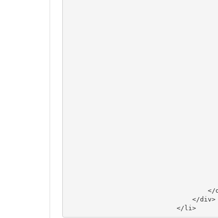
                                      
                                       
                                      
                                       
                                       
                                       
                                       
                                       
                                       
                                       
                                      
                                       
                                      
                                       
                                      
                                       
                                       
                                       
                                       
                                       
                                    </d
                                </div>

                            </li>