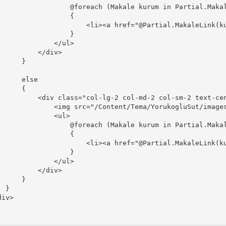
                  @foreach (Makale kurum in Partial.Makal
                 {

                      <li><a href="@Partial.MakaleLink(ku
                 }

             </ul>

         </div>

     }

     else

     {

         <div class="col-lg-2 col-md-2 col-sm-2 text-cen
              <img src="/Content/Tema/YorukogluSut/images
             <ul>

                  @foreach (Makale kurum in Partial.Makal
                 {

                      <li><a href="@Partial.MakaleLink(ku
                 }

             </ul>

         </div>

     }

 }

iv>
