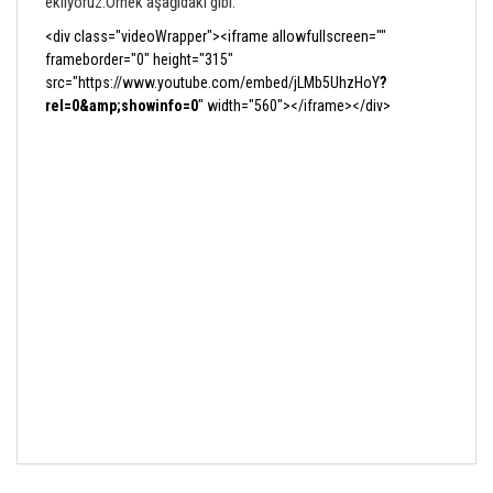
ekliyoruz.Örnek aşağıdaki gibi:
<div class="videoWrapper"><iframe allowfullscreen=""
frameborder="0" height="315"
src="https://www.youtube.com/embed/jLMb5UhzHoY
?
rel=0&amp;showinfo=0
" width="560"></iframe></div>