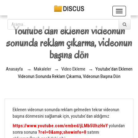
Toggle
navigation
Youtube'dan eklenen videonun
sonunda reklam çıkarma, videonun
başına dön
Anasayfa
→
Makaleler
→
Video Ekleme
→
Youtube'dan Eklenen
Videonun Sonunda Reklam Çıkarma, Videonun Başına Dön
Eklenen videonun sonunda reklam gelmeden tekrar videonun
başına dönmesini sağlamak için, youtube'dan aldığımız
https://www.youtube.com/embed/jLMb5UhzHoY
yolundan
sonra sonuna
?rel=0&amp;showinfo=0
satırını