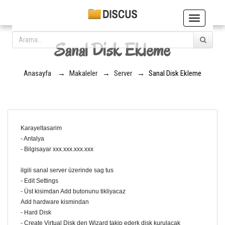
Toggle
navigation
Sanal Disk Ekleme
Anasayfa
→
Makaleler
→
Server
→
Sanal Disk Ekleme
Karayeltasarim
- Antalya
- Bilgisayar xxx.xxx.xxx.xxx
ilgili sanal server üzerinde sag tus
- Edit Settings
- Üst kisimdan Add butonunu tikliyacaz
Add hardware kismindan
- Hard Disk
- Create Virtual Disk den Wizard takip ederk disk kurulacak