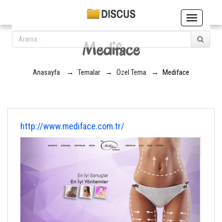
Toggle
navigation
Mediface
Anasayfa
→
Temalar
→
Özel Tema
→
Mediface
http://www.mediface.com.tr/